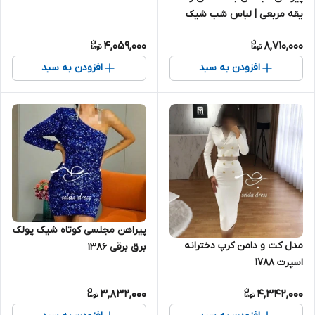
یقه مربعی | لباس شب شیک
آبی آسمانی ۲۰۴۵
4,059,000
8,710,000
افزودن به سبد
افزودن به سبد
پیراهن مجلسی کوتاه شیک پولک
مدل کت و دامن کرپ دخترانه
برق برقی ۱۳۸۶
اسپرت ۱۷۸۸
3,832,000
4,342,000