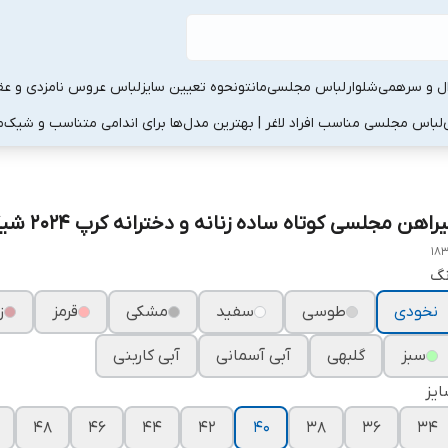
ال و سرهمی
شلوار
لباس مجلسی
مانتو
نحوه تعیین سایز
لباس عروس نامزدی و عقد
لباس مجلسی مناسب افراد لاغر | بهترین مدل‌ها برای اندامی متناسب و شیک
م
راهن مجلسی کوتاه ساده زنانه و دخترانه کرپ ۲۰۲۴ شیک ۱۸۳۸
18
نگ
نخودی
طوسی
سفید
مشکی
قرمز
ز
سبز
گلبهی
آبی آسمانی
آبی کاربنی
یز
۴۸
۴۶
۴۴
۴۲
۴۰
۳۸
۳۶
۳۴