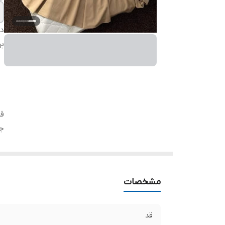
دس
بر
ق
ج
مشخصات
قد