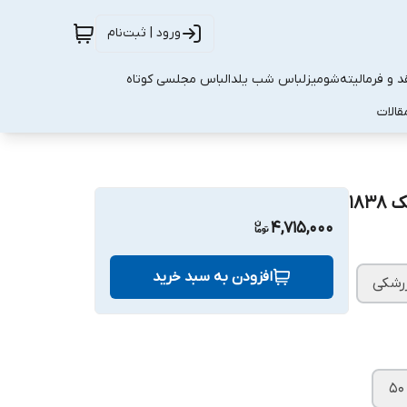
ورود | ثبت‌نام
 و فرمالیته
شومیز
لباس شب یلدا
لباس مجلسی کوتاه
قالات
4,715,000
افزودن به سبد خرید
رشکی
۵۰