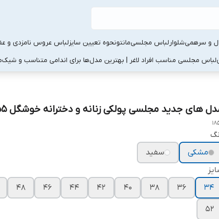
ال و سرهمی
شلوار
لباس مجلسی
مانتو
نحوه تعیین سایز
لباس عروس نامزدی و عقد
لباس مجلسی مناسب افراد لاغر | بهترین مدل‌ها برای اندامی متناسب و شیک
م
دل های جدید مجلسی پولکی زنانه و دخترانه خوشگل ۱۸۵۵
18
نگ
مشکی
سفید
یز
۴۸
۴۶
۴۴
۴۲
۴۰
۳۸
۳۶
۳۴
۵۲