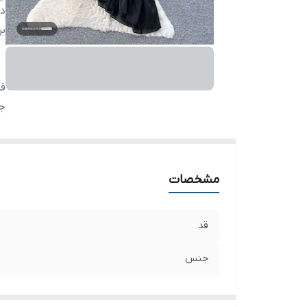
دس
بر
ق
ج
مشخصات
قد
جنس