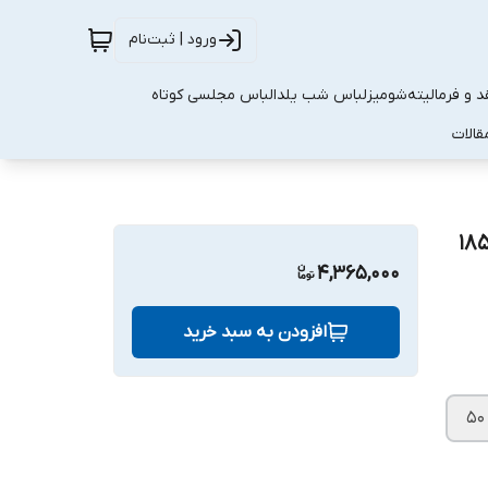
ورود | ثبت‌نام
 و فرمالیته
شومیز
لباس شب یلدا
لباس مجلسی کوتاه
قالات
4,365,000
افزودن به سبد خرید
۵۰