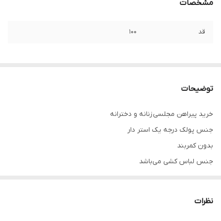
مشخصات
قد
۱۰۰
توضیحات
خرید پیراهن مجلسی زنانه و دخترانه
جنس پولک درجه یک استر دار
بدون کمربند
جنس لباس کشی می‌باشد
لباس مجلسی شیک و جذاب
تنخور فوق العاده شیک
نظرات
همه کارا از سایز ۳۴ تا ۶۰ داره