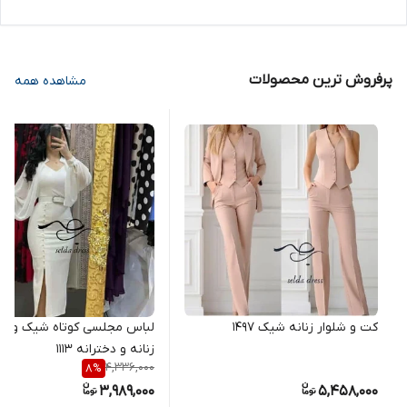
پرفروش ترین محصولات
مشاهده همه
کت و شلوار زنانه شیک ۱۴۹۷
لباس مجلسی کوتاه شیک و خ
زنانه و دخترانه ۱۱۱۳
4,336,000
8
%
3,989,000
5,458,000