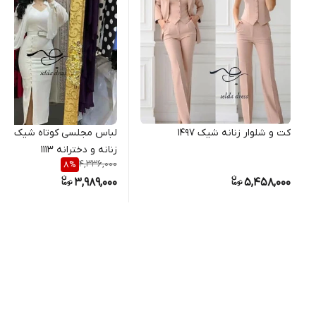
کت و شلوار زنانه شیک ۱۴۹۷
لباس مجلسی کوتاه شیک و 
زنانه و دخترانه ۱۱۱۳
4,336,000
8
%
3,989,000
5,458,000