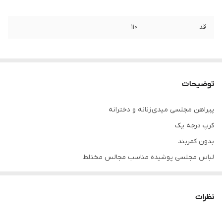
قد
۱۱۰
توضیحات
پیراهن مجلسی میدی زنانه و دخترانه
کرپ درجه یک
بدون کمربند
لباس مجلسی پوشیده مناسب مجالس مختلط
تنخور فوق العاده شیک
.
نظرات
خرید انواع لباس مجلسی کوتاه و بلند و ماکسی و مینی و مخمل و پولک
و پفی و و ساتن و کرپ و حریر و گیپور