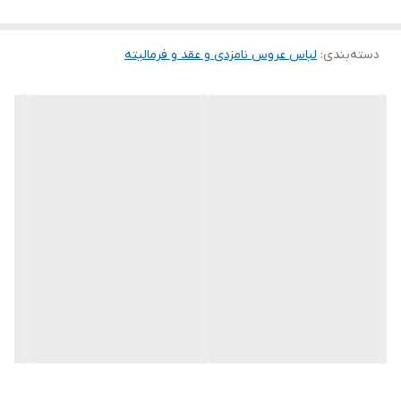
.
دسته‌بندی
:
لباس عروس نامزدی و عقد و فرمالیته
توجه توجه : دوستان عزیز لطفا در هنگام انتخاب مدل دقت فرمائید همه
مشخصات کارها زیر آن قید شده لطفا موقع انتخاب دقت کنید چون این
سایت امکان مرجوع یا تعویض مدل ندارد فقط تعویض سایز داریم