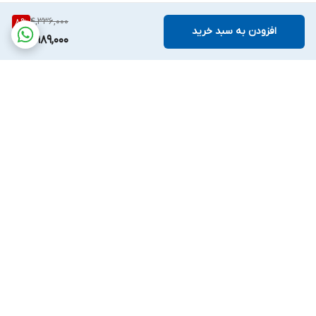
4,336,000
8
%
افزودن به سبد خرید
3,989,000
برگشت به بالا
پشتیبانی بیست و
ضمانت اصالت کالا
چهارساعته