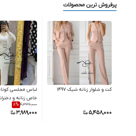
پرفروش ترین محصولات
کت و شلوار زنانه شیک ۱۴۹۷
لباس مجلسی کوتا
خاص زنانه و دخترانه ۱۳
8
%
4,336,000
3,989,000
5,458,000