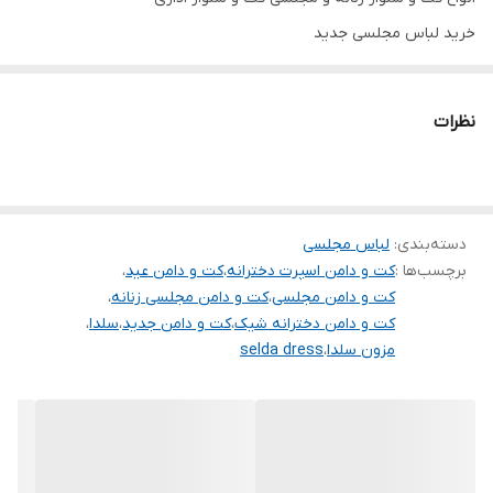
خرید لباس مجلسی جدید
پیراهن مجلسی زنانه و دخترانه لباس مجلسی ترند
جنس کرپ درجه یک
نظرات
تنخور شیک
برای خرید سایز های بالاتر ۵۲ تا ۶۰ از واتس اپ پیام دهید ۰۹۰۵۳۷۷۴۹۵۷
.
.
دسته‌بندی
:
لباس مجلسی
برچسب‌ها :
کت و دامن اسپرت دخترانه
،
کت و دامن عید
،
.
کت و دامن مجلسی
،
کت و دامن مجلسی زنانه
،
دوستان عزیز در هنگام انتخاب مدل دقت کنید مشخصات لباس ها زیر
کت و دامن دخترانه شیک
،
کت و دامن جدید
،
سلدا
،
مزون سلدا
،
selda dress
آنها درج شده است چون این سایت امکان مرجوع ندارد و فقط امکان
تعویض سایز دارد.