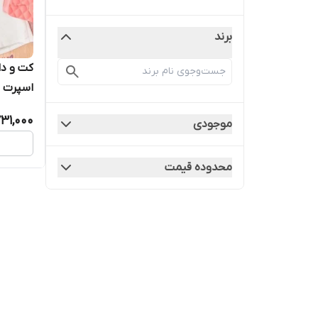
برند
کت و دا
اسپرت و 
731,000
موجودی
محدوده قیمت