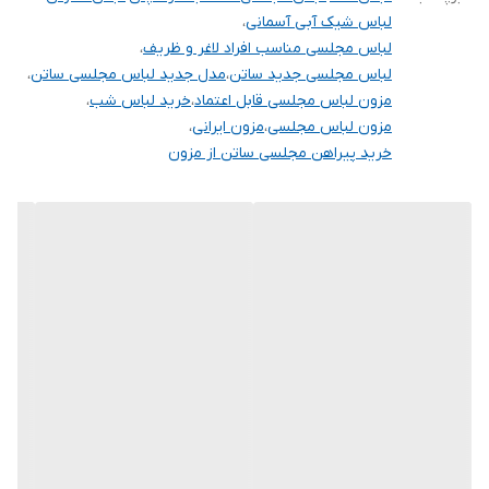
این مدل جزو لباس‌هایی است که به‌دلیل فرم کلاسیک، هیچ‌وقت از مد
لباس شیک آبی آسمانی
،
خارج نمی‌شود و می‌تواند سال‌ها در کمد شما یک گزینه مطمئن برای
لباس مجلسی مناسب افراد لاغر و ظریف
،
مجالس باشد.
لباس مجلسی جدید ساتن
،
مدل جدید لباس مجلسی ساتن
،
مزون لباس مجلسی قابل اعتماد
،
خرید لباس شب
،
ویژگی‌های محصول
مزون لباس مجلسی
،
مزون ایرانی
،
پارچه: ساتن باکیفیت و خوش‌ریزش
خرید پیراهن مجلسی ساتن از مزون
مدل: بلند مجلسی با دامن فون
یقه: مربعی
فرم لباس: اندامی در بالاتنه
مناسب: مجالس، مهمانی، نامزدی و مراسم رسمی
رنگ‌بندی: متنوع
راهنمای استایل
این لباس با کفش پاشنه‌دار ظریف، گوشواره‌های بلند یا گردنبند
مینیمال، استایلی بسیار شیک و زنانه ایجاد می‌کند.
برای خرید سایز های بالاتر ۵۲ تا ۶۰ از واتس اپ پیام دهید ۰۹۰۵۳۷۷۴۹۵۷