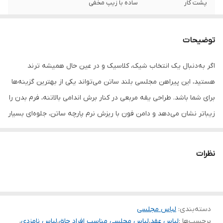
پشت کار
ساده با زیپ مخفی
توضیحات
اگر به‌دنبال یک انتخاب شیک، کلاسیک و در عین حال همیشه ترند
هستید، این پیراهن مجلسی بلند ساتن می‌تواند یکی از بهترین گزینه‌ها
برای شما باشد. طراحی یقه مربعی در کنار برش اندامی بالاتنه، فرم بدن را
زیباتر نشان می‌دهد و دامن فون با ریزش نرم پارچه ساتن، جلوه‌ای بسیار
لطیف و لوکس ایجاد می‌کند.
پارچه این لباس از ساتن باکیفیت تهیه شده که درخشش ملایم و ظاهر
نظرات
مجلسی آن باعث می‌شود برای مهمانی‌ها، مراسم رسمی، نامزدی و مجالس
خاص انتخابی ایده‌آل باشد. طراحی ساده اما ظریف این مدل باعث شده
که به‌راحتی با انواع اکسسوری و کفش ست شود و استایلی چشمگیر
ایجاد کند.
دسته‌بندی
:
لباس مجلسی
برچسب‌ها :
لباس عقد
،
لباس مجلسی مناسب افراد چاق
،
لباس نامزدی
،