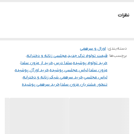
تنخور شیک
برای خرید سایز های بالاتر ۵۲ تا ۶۰ از واتس اپ پیام دهید ۰۹۰۵۳۷۷۴۹۵۷
نظرات
.
.
.
دسته‌بندی
:
اورال و سرهمی
دوستان عزیز در هنگام انتخاب مدل دقت کنید مشخصات لباس ها زیر
برچسب‌ها :
قیمت تولوم ترک جدید
،
مجلسی زنانه و دخترانه
،
آنها درج شده است چون این سایت امکان مرجوع ندارد و فقط امکان
خرید تولوم پوشیده
،
سلدا درس
،
خرید از مزون سلدا
،
تعویض سایز دارد.
مزون سلدا
،
لباس مجلسی پوشیده
،
خرید اورآل پوشیده
،
لباس مجلسی
،
خرید سرهمی شیک زنانه و دخترانه
،
تنخور مشتریان مزون سلدا
،
خرید سرهمی پوشیده