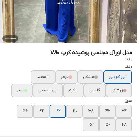
مدل اورآل مجلسی پوشیده کرپ ۱۸۹۰
1890
رنگ
ابی کاربنی
مشکی
قرمز
سفید
زرشکی
گلبهی
کرم
ابی اسمانی
سبز
سایز
۴۶
۴۴
۴۲
۴۰
۳۸
۳۶
۳۴
۵۲
۵۰
۴۸