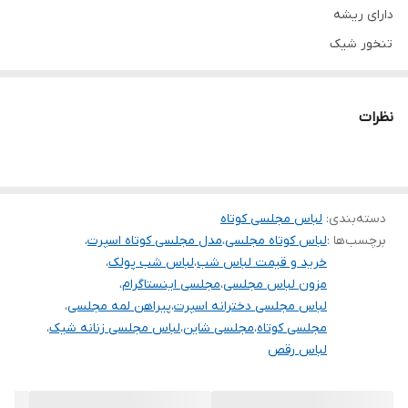
دارای ریشه
تنخور شیک
برای خرید سایز های بالاتر ۵۲ تا ۶۰ از واتس اپ پیام دهید ۰۹۰۵۳۷۷۴۹۵۷
.
نظرات
.
.
دوستان عزیز در هنگام انتخاب مدل دقت کنید مشخصات لباس ها زیر
دسته‌بندی
:
لباس مجلسی کوتاه
آنها درج شده است چون این سایت امکان مرجوع ندارد و فقط امکان
برچسب‌ها :
لباس کوتاه مجلسی
،
مدل مجلسی کوتاه اسپرت
،
تعویض سایز دارد.
خرید و قیمت لباس شب
،
لباس شب پولک
،
مزون لباس مجلسی
،
مجلسی اینستاگرام
،
لباس مجلسی دخترانه اسپرت
،
پیراهن لمه مجلسی
،
مجلسی کوتاه
،
مجلسی شاین
،
لباس مجلسی زنانه شیک
،
لباس رقص