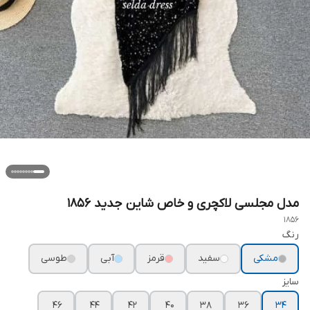
مدل مجلسی لاکچری و خاص شاین جدید ۱۸۵۶
1856
رنگ
مشکی
سفید
قرمز
آبی
طوسی
سایز
۴۶
۴۴
۴۲
۴۰
۳۸
۳۶
۳۴