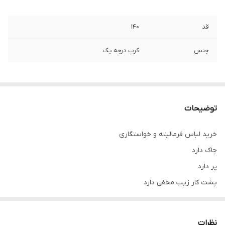
قد
۱۴۰
جنس
کرپ درجه یک
توضیحات
خرید لباس فرمالیته و خواستگاری
چاک دارد
پر دارد
پشت کار زیپ مخفی دارد
جنس کرپ و پر درجه یک و تضمینی 🎀
این مدل با جنس کرپ درجه دو نیز موجود میباشد با قیمت ۲،۲۰۰،۰۰۰
نظرات