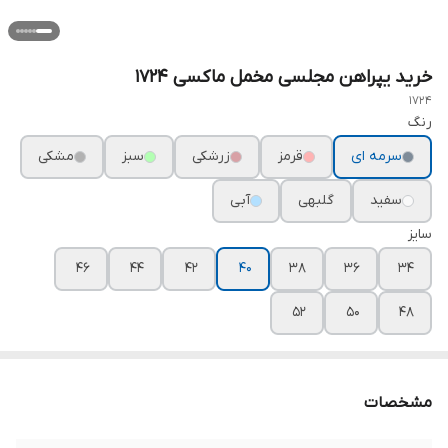
خرید یپراهن مجلسی مخمل ماکسی ۱۷۲۴
1724
رنگ
سرمه ای
قرمز
زرشکی
سبز
مشکی
سفید
گلبهی
آبی
سایز
۴۶
۴۴
۴۲
۴۰
۳۸
۳۶
۳۴
۵۲
۵۰
۴۸
مشخصات