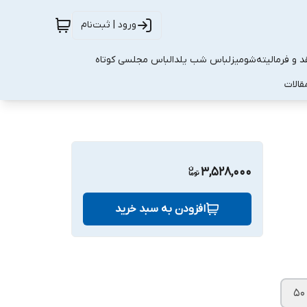
ورود | ثبت‌نام
 و فرمالیته
شومیز
لباس شب یلدا
لباس مجلسی کوتاه
قالات
3,528,000
افزودن به سبد خرید
۵۰