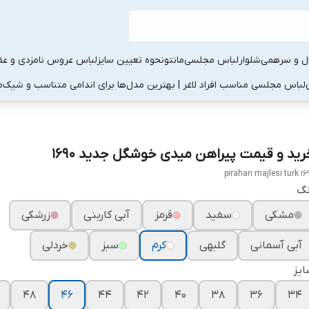
ال و سرهمی
شلوار
لباس مجلسی
مانتو
نحوه تعیین سایز
لباس عروس نامزدی و عقد
لباس مجلسی مناسب افراد لاغر | بهترین مدل‌ها برای اندامی متناسب و شیک
م
رید و قیمت پیراهن میدی خوشگل جدید ۱۶۹۰
pirahan majlesi turk 16
نگ
مشکی
سفید
قرمز
آبی کاربنی
زرشکی
آبی آسمانی
گلبهی
کرم
سبز
خردلی
یز
۴۸
۴۶
۴۴
۴۲
۴۰
۳۸
۳۶
۳۴