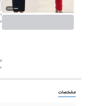
دس
بر
ق
ج
مشخصات