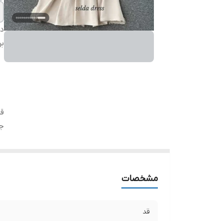
دس
بر
ق
ج
مشخصات
قد