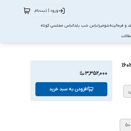
ورود | ثبت‌نام
 و فرمالیته
شومیز
لباس شب یلدا
لباس مجلسی کوتاه
قالات
3,352,000
افزودن به سبد خرید
ی
۵۰