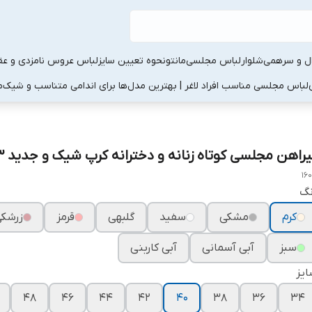
ال و سرهمی
شلوار
لباس مجلسی
مانتو
نحوه تعیین سایز
لباس عروس نامزدی و عقد
لباس مجلسی مناسب افراد لاغر | بهترین مدل‌ها برای اندامی متناسب و شیک
م
یراهن مجلسی کوتاه زنانه و دخترانه کرپ شیک و جدید ۱۶۰۳
16
نگ
کرم
مشکی
سفید
گلبهی
قرمز
زرشک
سبز
آبی آسمانی
آبی کاربنی
یز
۴۸
۴۶
۴۴
۴۲
۴۰
۳۸
۳۶
۳۴