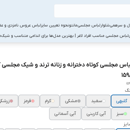
ال و سرهمی
شلوار
لباس مجلسی
مانتو
نحوه تعیین سایز
لباس عروس نامزدی و عقد
لباس مجلسی مناسب افراد لاغر | بهترین مدل‌ها برای اندامی متناسب و شیک
م
باس مجلسی کوتاه دخترانه و زنانه ترند و شیک مجلسی 
۱۵۹
15
نگ
گلبهی
سفید
مشکی
کرم
قرمز
زرشک
سبز
آبی کاربنی
آبی آسمانی
یز