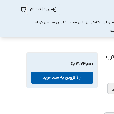
ورود | ثبت‌نام
 و فرمالیته
شومیز
لباس شب یلدا
لباس مجلسی کوتاه
قالات
کرپ
3,174,000
افزودن به سبد خرید
ی