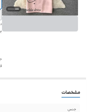
دس
بر
ج
ق
مشخصات
جنس