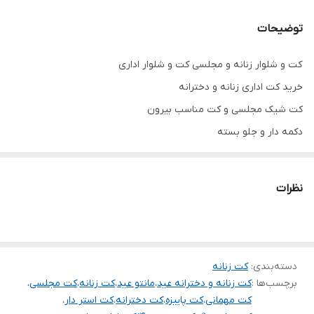
توضیحات
کت و شلوار زنانه و مجلسی کت و شلوار اداری
خرید کت اداری زنانه و دخترانه
کت شیک مجلسی و کت مناسب بیرون
دکمه دار و جلو بسته
جنس کرپ درجه یک
تنخور شیک
نظرات
عکس خود کار
برای خرید سایز های بالاتر ۵۲ تا ۶۰ از واتس اپ پیام دهید ۰۹۰۵۳۷۷۴۹۵۷
.
.
دسته‌بندی
:
کت زنانه
برچسب‌ها :
کت زنانه و دخترانه عید
،
مانتو عید
،
کت زنانه
،
کت مجلسی
،
.
کت مهمانی
،
کت پاییزه
،
کت دخترانه
،
کت استر دار
،
دوستان عزیز در هنگام انتخاب مدل دقت کنید مشخصات لباس ها زیر