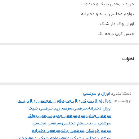
خرید سرهمی شیک و متفاوت
تولوم مجلسی زنانه و دخترانه
اورال چاک دار شیک
جنس کرپ درجه یک
تنخور فوق‌العاده زیبا
برای خرید سایز های بالاتر ۵۲ تا ۶۰ از واتس اپ پیام دهید
نظرات
۰۹۰۵۳۷۷۴۹۵۷
.
.
.
دسته‌بندی
:
اورال و سرهمی
برچسب‌ها :
اورال
،
اورال شیک
،
اورال جدید
،
اورال مجلسی
،
اورال زنانه
،
دوستان عزیز در هنگام انتخاب مدل دقت کنید مشخصات لباس ها زیر
اورال دخترانه
،
سرهمی
،
سرهم زیبا
،
سرهمی شیک
،
آنها درج شده است چون این سایت امکان مرجوع ندارد و فقط امکان
سرهمی جذاب
،
سره
،
سرهمی جدید
،
سرهمی پولک
،
تعویض سایز دارد.
سرهمی ترند
،
سرهم مجلسی
،
سرهمی مجلسی
،
سرهم خوشگل
،
سرهمی زنانه
،
سرهمی دخترانه
،
سرهمی مجلسی شیک
،
تولوم
،
تولوم شیک
،
تولوم مجلسی
،