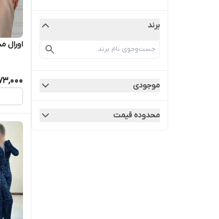
برند
اورال مج
73,000
موجودی
محدوده قیمت