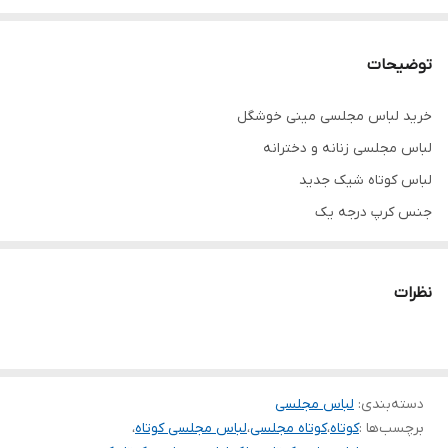
توضیحات
خرید لباس مجلسی مینی خوشگل
لباس مجلسی زنانه و دخترانه
لباس کوتاه شیک جدید
جنس کرپ درجه یک
تنخور فوق‌العاده زیبا
برای خرید سایز های بالاتر ۵۲ تا ۶۰ از واتس اپ پیام دهید
نظرات
۰۹۰۵۳۷۷۴۹۵۷
.
.
.
دسته‌بندی
:
لباس مجلسی
برچسب‌ها :
کوتاه
،
کوتاه مجلسی
،
لباس مجلسی کوتاه
،
دوستان عزیز در هنگام انتخاب مدل دقت کنید مشخصات لباس ها زیر