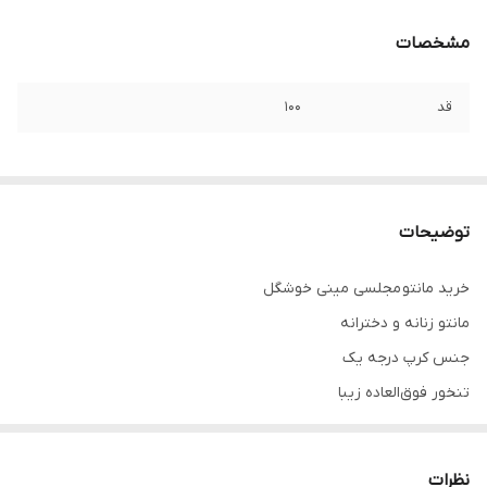
مشخصات
قد
۱۰۰
توضیحات
خرید مانتو مجلسی مینی خوشگل
مانتو زنانه و دخترانه
جنس کرپ درجه یک
تنخور فوق‌العاده زیبا
پشت کار زیپ دارد کمر بدون سگک
برای خرید سایز های بالاتر ۵۲ تا ۶۰ از واتس اپ پیام دهید
نظرات