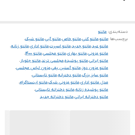
۰۹۰۵۳۷۷۴۹۵۷
.
.
.
دسته‌بندی
:
مانتو
برچسب‌ها :
مانتو
،
مانتو کتی
،
مانتو خاص
،
مانتو آبی
،
مانتو شیک
،
دوستان عزیز در هنگام انتخاب مدل دقت کنید مشخصات لباس ها زیر
مانتو عید
،
مانتو جدید
،
مانتو اسپرت
،
مانتو اداری
،
مانتو زنانه
،
آنها درج شده است چون این سایت امکان مرجوع ندارد و فقط امکان
مانتو مزونی
،
مانتو بهاری
،
مانتو مجلسی
،
مانتو ۱۴۰۰
،
تعویض سایز دارد.
مانتو ایرانی
،
مانتو پوشیده
،
مجلسی ترند
،
مانتو جلوباز
،
مانتو مزون دوز
،
مانتو آستین پفی
،
مزون لباس مجلسی
،
مانتو سایز بزرگ
،
مانتو دخترانه
،
مانتو تابستانی
،
مدل مانتو اداری
،
مانتو مزونی شیک
،
مانتو اینستاگرام
،
مانتو پوشیده زنانه
،
مانتو دخترانه تابستانی
،
مانتو دخترانه ایرانی
،
مانتو دخترانه جدید