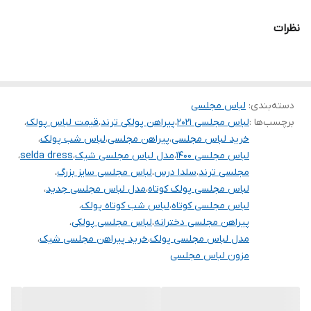
همه کارا از سایز ۳۴ تا ۶۰ داره
نظرات
برای سفارش از واتس آپ پیام بدین
.
خرید انواع لباس مجلسی کوتاه و بلند و ماکسی و مینی و مخمل و پولک
دسته‌بندی
:
لباس مجلسی
و پفی و و ساتن و کرپ و حریر و گیپور
برچسب‌ها :
لباس مجلسی ۲۰۲۱
،
پیراهن پولکی ترند
،
قیمت لباس پولک
،
.
خرید لباس مجلسی
،
پیراهن مجلسی
،
لباس شب پولک
،
توجه توجه : دوستان عزیز لطفا در هنگام انتخاب مدل دقت فرمائید همه
لباس مجلسی ۱۴۰۰
،
مدل لباس مجلسی شیک
،
selda dress
،
مجلسی ترند
،
سلدا درس
،
لباس مجلسی سایز بزرگ
،
مشخصات کارها زیر آن قید شده لطفا موقع انتخاب دقت کنید چون این
لباس مجلسی پولک کوتاه
،
مدل لباس مجلسی جدید
،
سایت امکان مرجوع یا تعویض مدل ندارد فقط تعویض سایز داریم
لباس مجلسی کوتاه
،
لباس شب کوتاه پولک
،
پیراهن مجلسی دخترانه
،
لباس مجلسی پولکی
،
مدل لباس مجلسی پولک
،
خرید پیراهن مجلسی شیک
،
مزون لباس مجلسی