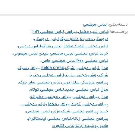
همه کارا از سایز ۳۴ تا ۶۰ داره
برای سفارش از واتس آپ پیام بدین
.
دسته‌بندی
:
لباس مجلسی
برچسب‌ها :
لباس شب مخمل
،
پیراهن
،
لباس مجلسی ۲۰۲۱
،
خرید انواع لباس مجلسی کوتاه و بلند و ماکسی و مینی و مخمل و پولک
عروسکی دخترانه
،
مانتو شیک
،
لباس عروسکی
،
و پفی و و ساتن و کرپ و حریر و گیپور
لباس مجلسی کوتاه مخمل
،
لباس شیک
،
لباس عروسی
،
.
خرید لباس مجلسی
،
لباس مجلسی میدی
،
لباس مهمونی
،
لباس مجلسی ۱۴۰۰
،
لباس مجلسی خاص
،
توجه توجه : دوستان عزیز لطفا در هنگام انتخاب مدل دقت فرمائید همه
مدل لباس مجلسی شیک
،
selda dress
،
پیراهن شیک
،
مشخصات کارها زیر آن قید شده لطفا موقع انتخاب دقت کنید چون این
شیک پوشی
،
مجلسی ترند
،
لباس مجلسی جدید
،
پیراهن عروسکی
،
سلدا درس
،
لباس مجلسی سایز بزرگ
،
سایت امکان مرجوع یا تعویض مدل ندارد فقط تعویض سایز داریم
مدل لباس مجلسی جدید
،
لباس مجلسی کوتاه
،
مدل پیراهن مجلسی
،
پیراهن مجلسی دخترانه
،
پیراهن مجلسی کوتاه
،
پیراهن مخمل
،
لباس مجلسی
،
خرید پیراهن مجلسی شیک
،
مزون لباس مجلسی
،
پیراهن مجلسی زنانه
،
لباس مجلسی اینستاگرام
،
مانتو پوشیده زنانه
،
لباس لاکچری