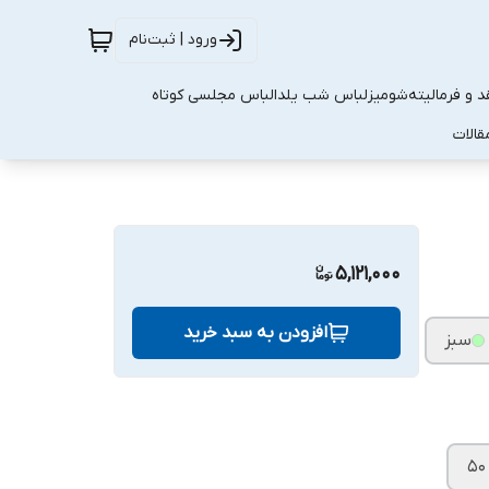
ورود | ثبت‌نام
 و فرمالیته
شومیز
لباس شب یلدا
لباس مجلسی کوتاه
قالات
5,121,000
افزودن به سبد خرید
سبز
۵۰