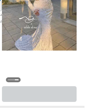
دس
ان