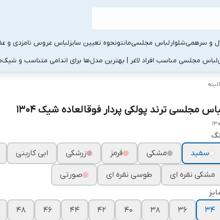
ال و سرهمی
شلوار
لباس مجلسی
مانتو
نحوه تعیین سایز
لباس عروس نامزدی و عقد
لباس مجلسی مناسب افراد لاغر | بهترین مدل‌ها برای اندامی متناسب و شیک
م
لیته
باس مجلسی ترند پولکی پردار فوقالعاده شیک ۱۳۰۴
13
نگ
سفید
مشکی
قرمز
زرشکی
ابی کاربنی
مشکی نقره ای
طوسی نقره ای
صورتی
یز
۴۸
۴۶
۴۴
۴۲
۴۰
۳۸
۳۶
۳۴