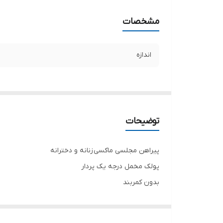
مشخصات
اندازه
توضیحات
پیراهن مجلسی ماکسی زنانه و دخترانه
پولک مخمل درجه یک پردار
بدون کمربند
لباس مجلسی پوشیده مناسب مجالس مختلط
تنخور فوق العاده شیک