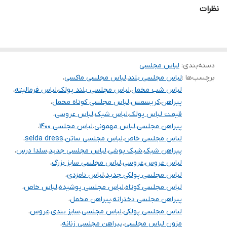
برای سفارش از واتس آپ پیام بدین
نظرات
.
.
.
.
دسته‌بندی
:
لباس مجلسی
برچسب‌ها :
لباس مجلسی بلند
،
لباس مجلسی ماکسی
،
.
لباس شب مخمل
،
لباس مجلسی بلند پولک
،
لباس فرمالیته
،
.
پیراهن
،
کریسمس
،
لباس مجلسی کوتاه مخمل
،
قیمت لباس پولک
،
لباس شیک
،
لباس عروسی
،
توجه توجه : دوستان عزیز لطفا در هنگام انتخاب مدل دقت فرمائید همه
پیراهن مجلسی
،
لباس مهمونی
،
لباس مجلسی ۱۴۰۰
،
مشخصات کارها زیر آن قید شده لطفا موقع انتخاب دقت کنید چون این
لباس مجلسی خاص
،
لباس مجلسی ساتن
،
selda dress
،
سایت امکان مرجوع یا تعویض مدل ندارد فقط تعویض سایز داریم
پیراهن شیک
،
شیک پوشی
،
لباس مجلسی جدید
،
سلدا درس
،
لباس عروس
،
عروسی
،
لباس مجلسی سایز بزرگ
،
لباس مجلسی پولکی جدید
،
لباس نامزدی
،
لباس مجلسی کوتاه
،
لباس مجلسی پوشیده
،
لباس خاص
،
پیراهن مجلسی دخترانه
،
پیراهن مخمل
،
لباس مجلسی پولکی
،
لباس مجلسی
،
سایز بندی
،
عروس
،
مزون لباس مجلسی
،
پیراهن مجلسی زنانه
،