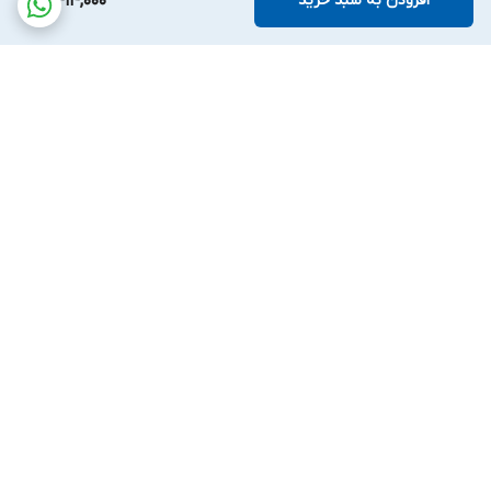
افزودن به سبد خرید
4,414,000
برگشت به بالا
پشتیبانی بیست و
ضمانت اصالت کالا
چهارساعته