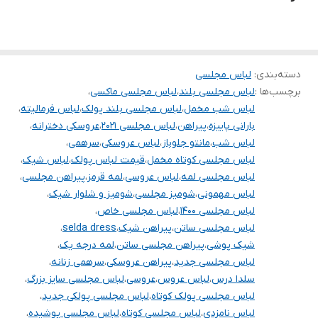
.
خرید انواع لباس مجلسی کوتاه و بلند و ماکسی و مینی و مخمل و پولک
و پفی و و ساتن و کرپ و حریر و گیپور
.
دسته‌بندی
:
لباس مجلسی
برچسب‌ها :
لباس مجلسی بلند
،
لباس مجلسی ماکسی
،
توجه توجه : دوستان عزیز لطفا در هنگام انتخاب مدل دقت فرمائید همه
لباس شب مخمل
،
لباس مجلسی بلند پولک
،
لباس فرمالیته
،
مشخصات کارها زیر آن قید شده لطفا موقع انتخاب دقت کنید چون این
بارانی پاییزه
،
پیراهن
،
لباس مجلسی ۲۰۲۱
،
عروسکی دخترانه
،
لباس شب
،
مانتو جلوباز
،
لباس عروسکی
،
سرهمی
،
سایت امکان مرجوع یا تعویض مدل ندارد فقط تعویض سایز داریم
لباس مجلسی کوتاه مخمل
،
قیمت لباس پولک
،
لباس شیک
،
لباس مجلسی لمه
،
لباس عروسی
،
لمه قرمز
،
پیراهن مجلسی
،
لباس مهمونی
،
شومیز مجلسی
،
شومیز و شلوار شیک
،
لباس مجلسی ۱۴۰۰
،
لباس مجلسی خاص
،
لباس مجلسی ساتن
،
پیراهن شیک
،
selda dress
،
شیک پوشی
،
پیراهن مجلسی ساتن
،
لمه درجه یک
،
لباس مجلسی جدید
،
پیراهن عروسکی
،
سرهمی زنانه
،
سلدا درس
،
لباس عروس
،
عروسی
،
لباس مجلسی سایز بزرگ
،
لباس مجلسی پولک کوتاه
،
لباس مجلسی پولکی جدید
،
لباس نامزدی
،
لباس مجلسی کوتاه
،
لباس مجلسی پوشیده
،