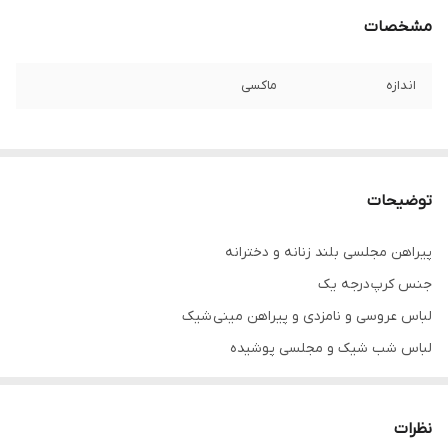
مشخصات
اندازه
ماکسی
توضیحات
پیراهن مجلسی بلند زنانه و دخترانه
جنس کرپ درجه یک
لباس عروسی و نامزدی و پیراهن مینی شیک
لباس شب شیک و مجلسی پوشیده
تنخور فوق العاده شیک
همه لباس ها سایز ۵۲ تا ۶۰ موجوده
نظرات
برای سفارش از واتس آپ پیام بدین لطفا