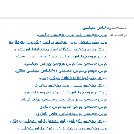
.
.
.
دسته‌بندی
:
لباس مجلسی
برچسب‌ها :
لباس مجلسی بلند
،
لباس مجلسی ماکسی
،
.
لباس شب مخمل
،
لباس مجلسی بلند پولک
،
لباس فرمالیته
،
.
پیراهن
،
لباس مجلسی ۲۰۲۱
،
عروسکی دخترانه
،
لباس شب
،
.
لباس عروسکی
،
لباس مجلسی کوتاه مخمل
،
لباس شیک
،
لباس مجلسی لمه
،
لباس عروسی
،
پیراهن مجلسی
،
.
لباس مهمونی
،
لباس مجلسی ۱۴۰۰
،
لباس مجلسی ساتن
،
توجه توجه : دوستان عزیز لطفا در هنگام انتخاب مدل دقت فرمائید همه
پیراهن شیک
،
selda dress
،
شیک پوشی
،
پیراهن مجلسی ساتن
،
لباس مجلسی جدید
،
مشخصات کارها زیر آن قید شده لطفا موقع انتخاب دقت کنید چون این
پیراهن عروسکی
،
لباس عروس
،
عروسی
،
سلدا درس
،
سایت امکان مرجوع یا تعویض مدل ندارد فقط تعویض سایز داریم
لباس مجلسی سایز بزرگ
،
لباس مجلسی پولک کوتاه
،
لباس مجلسی پولکی جدید
،
لباس نامزدی
،
لباس مجلسی پوشیده
،
لباس خاص
،
نامزدی
،
پیراهن مجلسی کوتاه
،
پیراهن مخمل
،
لباس مجلسی پولکی
،
لباس مجلسی
،
سایز بندی
،
عروس
،
مزون لباس مجلسی
،