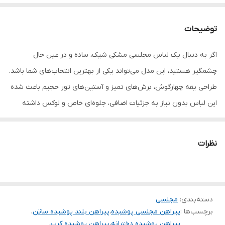
توضیحات
اگر به دنبال یک لباس مجلسی مشکی شیک، ساده و در عین حال
چشمگیر هستید، این مدل می‌تواند یکی از بهترین انتخاب‌های شما باشد.
طراحی یقه چهارگوش، برش‌های تمیز و آستین‌های تور حجیم باعث شده
این لباس بدون نیاز به جزئیات اضافی، جلوه‌ای خاص و لوکس داشته
باشد.
بدنه اصلی لباس از پارچه کرپ باکیفیت دوخته شده که ایستایی بسیار
نظرات
خوبی دارد و در کنار آستین‌های تور ظریف، ترکیبی زنانه و جذاب ایجاد
می‌کند. رنگ مشکی کلاسیک این مدل نیز باعث می‌شود به راحتی با انواع
کیف، کفش و اکسسوری ست شود.
دسته‌بندی
:
مجلسی
این لباس برای مهمانی‌های رسمی، مجالس خانوادگی، مراسم عقد، جشن‌ها
برچسب‌ها :
پیراهن مجلسی پوشیده
،
پیراهن بلند پوشیده ساتن
،
و مناسبت‌های مختلف انتخابی مناسب و ماندگار است.
پیراهن پوشیده دخترانه
،
پیراهن پوشیده کرپ
،