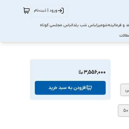
ورود | ثبت‌نام
 و فرمالیته
شومیز
لباس شب یلدا
لباس مجلسی کوتاه
قالات
3,556,000
افزودن به سبد خرید
ی
۵۰