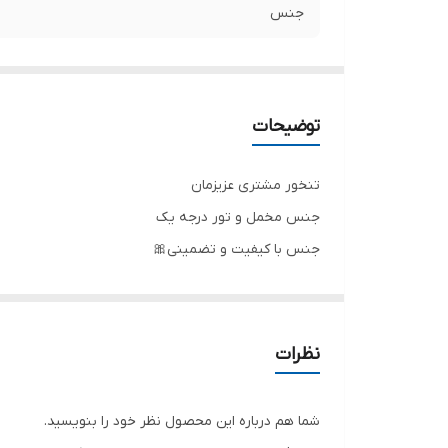
جنس
توضیحات
تنخور مشتری عزیزمان
جنس مخمل و تور درجه یک
جنس با کیفیت و تضمینی🎀
تنخور شیک
با ارسال تنخور خریدتان برای خرید های بعدی خود تخفی
برای خرید سایز های بالاتر ۵۲ تا ۶۰ از واتس اپ پیام دهید ۰۹۰۵۳۷۷۴۹۵۷
نظرات
.
.
شما هم درباره این محصول نظر خود را بنویسید.
.