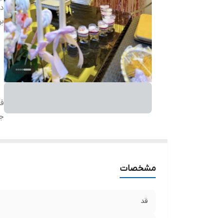
دس
بر
ق
ج
مشخصات
قد