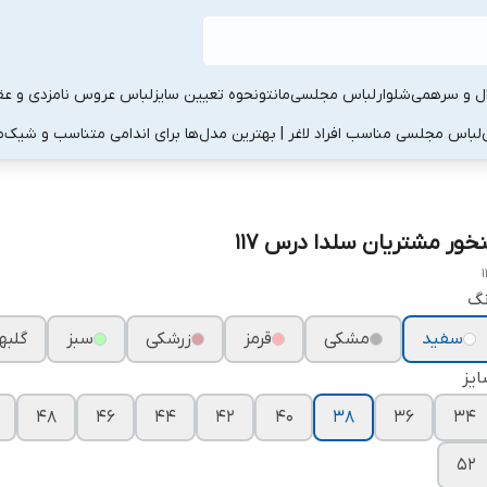
ال و سرهمی
شلوار
لباس مجلسی
مانتو
نحوه تعیین سایز
لباس عروس نامزدی و عقد
لباس مجلسی مناسب افراد لاغر | بهترین مدل‌ها برای اندامی متناسب و شیک
م
نخور مشتریان سلدا درس ۱۱۷
1
نگ
سفید
مشکی
قرمز
زرشکی
سبز
گلبه
یز
۴۸
۴۶
۴۴
۴۲
۴۰
۳۸
۳۶
۳۴
۵۲