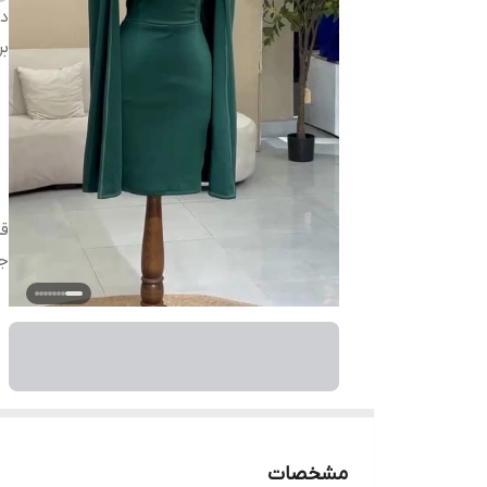
دس
بر
ق
ج
مشخصات