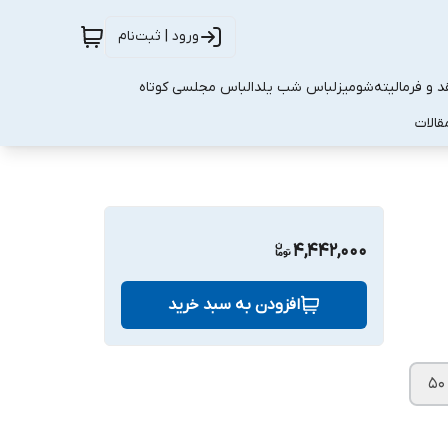
ورود | ثبت‌نام
 و فرمالیته
شومیز
لباس شب یلدا
لباس مجلسی کوتاه
قالات
4,442,000
افزودن به سبد خرید
۵۰