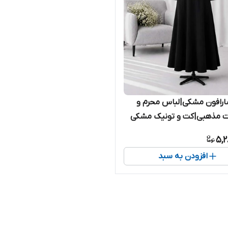
رافون مشکی|لباس محرم و
ت مذهبی|کت و تونیک مشکی
5,2
افزودن به سبد