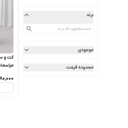
برند
موجودی
کت و سا
مراسما
محدوده قیمت
۲۰۵۶
80,000