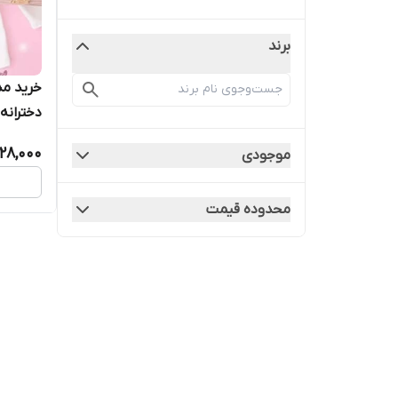
برند
خرید مد
دخترانه 
28,000
موجودی
محدوده قیمت