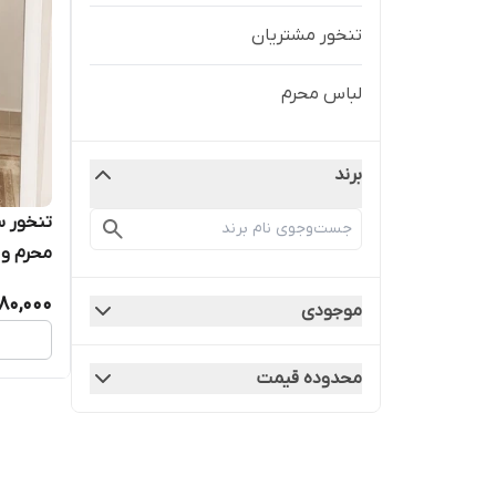
تنخور مشتریان
لباس محرم
برند
تنخور س
محرم و مر
980,000
موجودی
محدوده قیمت