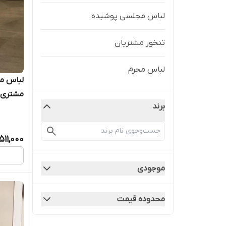
لباس مجلسی پوشیده
تنخور مشتریان
لباس محرم
لباس م
مشتری عز
برند
511,000
موجودی
محدوده قیمت