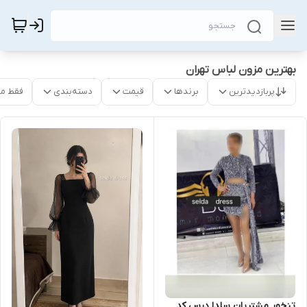
بهترین مزون لباس تهران
پربازدیدترین
برندها
قیمت
دسته‌بندی
فقط م
تنخور مشتریان سلدا درس کد