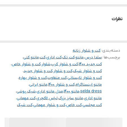
مناسب برای سرکار
.
نظرات
.
توجه توجه : دوستان عزیز لطفا در هنگام انتخاب مدل دقت فرمائید همه
مشخصات کارها زیر آن قید شده لطفا موقع انتخاب دقت کنید چون این
دسته‌بندی
:
کت و شلوار زنانه
سایت امکان مرجوع یا تعویض مدل ندارد فقط تعویض سایز داریم
برچسب‌ها :
سلدا درس
،
مانتو
،
کت تک
،
کت اداری
،
کت
،
مانتو کتی
،
کت جدید ۱۴۰۰
،
کت و شلوار کرپ
،
شلوار
،
کت و شلوار خاص
،
کت و شلوار شیک
،
کت و شلوار
،
کت و شلوار جدید
،
کت و شلوار تابستانی
،
کت متفاوت
،
کت و شلوار بهاره
،
مانتو اینستاگرام
،
کت و شلوار ۱۴۰۰
،
مانتو ایرانی
،
selda dress
،
مانتو ۱۴۰۰
،
مدل مانتو اداری
،
شیک پوشی
،
مانتو اداری
،
مانتو سایز بزرگ
،
لباس لاکچری
،
کت مهمانی
،
کت مجلسی
،
کت خاص
،
کت و شلوار مهمانی
،
کت شیک