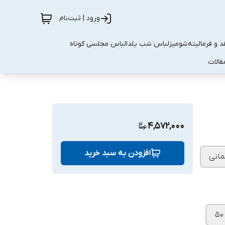
ورود | ثبت‌نام
 و فرمالیته
شومیز
لباس شب یلدا
لباس مجلسی کوتاه
قالات
4,572,000
افزودن به سبد خرید
مانی
۵۰