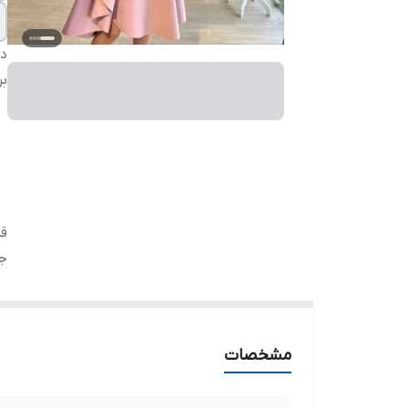
دس
بر
ق
ج
مشخصات