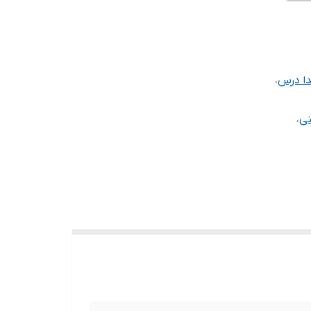
ا درس
،
ی
،