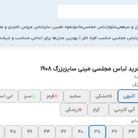
ال و سرهمی
شلوار
لباس مجلسی
مانتو
نحوه تعیین سایز
لباس عروس نامزدی و عقد
لباس مجلسی مناسب افراد لاغر | بهترین مدل‌ها برای اندامی متناسب و شیک
م
رید لباس مجلسی مینی سایزبزرگ ۱۹۰۸
19
نگ
گلبهی
مشکی
سفید
قرمز
سبز
ابی اس
آبی کاربنی
کرم
زرشکی
یز
۴۸
۴۶
۴۴
۴۲
۴۰
۳۸
۳۶
۳۴