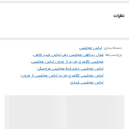
زیر کاری تور و استر دارد ولی
ژپون فنری ندارد
نظرات
تنخور شیک
برای خرید سایز های بالاتر ۵۲ تا ۶۰ از واتس اپ پیام دهید ۰۹۰۵۳۷۷۴۹۵۷
.
.
دسته‌بندی
:
لباس مجلسی
برچسب‌ها :
مدل پیراهن مجلسی پفی
،
لباس شب خاص
،
.
مجلسی لاکچری
،
خرید از مزون لباس مجلسی
،
دوستان عزیز در هنگام انتخاب مدل دقت کنید مشخصات لباس ها زیر
لباس مجلسی دخترونه
،
مجلسی عروسکی
،
لباس مجلسی لاکچری
،
خرید لباس مجلسی از مزون
،
آنها درج شده است چون این سایت امکان مرجوع ندارد و فقط امکان
لباس مجلسی میدی
تعویض سایز دارد.