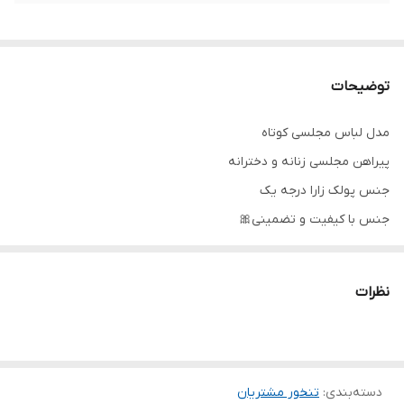
توضیحات
مدل لباس مجلسی کوتاه
پیراهن مجلسی زنانه و دخترانه
جنس پولک زارا درجه یک
جنس با کیفیت و تضمینی🎀
تنخور شیک
برای خرید سایز های بالاتر ۵۲ تا ۶۰ از واتس اپ پیام دهید ۰۹۰۵۳۷۷۴۹۵۷
نظرات
.
.
.
دسته‌بندی
:
تنخور مشتریان
دوستان عزیز در هنگام انتخاب مدل دقت کنید مشخصات لباس ها زیر