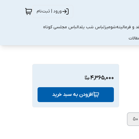
ورود | ثبت‌نام
 و فرمالیته
شومیز
لباس شب یلدا
لباس مجلسی کوتاه
قالات
4,365,000
افزودن به سبد خرید
۵۰