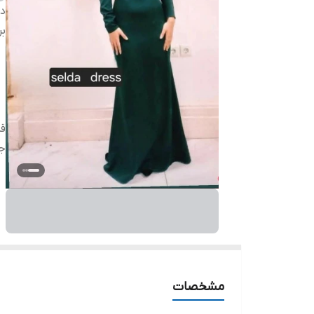
دس
بر
ق
ج
مشخصات