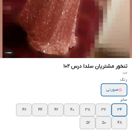
تنخور مشتریان سلدا درس ۱۰۲
102
رنگ
صورتی
سایز
۴۶
۴۴
۴۲
۴۰
۳۸
۳۶
۳۴
۵۲
۵۰
۴۸