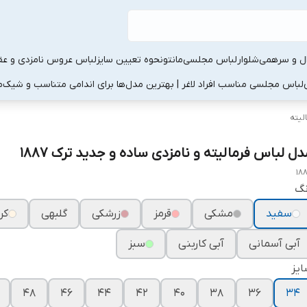
ال و سرهمی
شلوار
لباس مجلسی
مانتو
نحوه تعیین سایز
لباس عروس نامزدی و عقد
لباس مجلسی مناسب افراد لاغر | بهترین مدل‌ها برای اندامی متناسب و شیک
م
لیته
دل لباس فرمالیته و نامزدی ساده و جدید ترک ۱۸۸۷
18
نگ
سفید
مشکی
قرمز
زرشکی
گلبهی
کر
آبی آسمانی
آبی کاربنی
سبز
یز
۴۸
۴۶
۴۴
۴۲
۴۰
۳۸
۳۶
۳۴