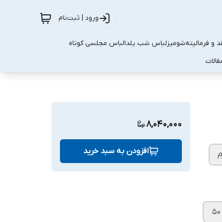
ورود | ثبت‌نام
 و فرمالیته
شومیز
لباس شب یلدا
لباس مجلسی کوتاه
قالات
8,040,000
افزودن به سبد خرید
م
۵۰