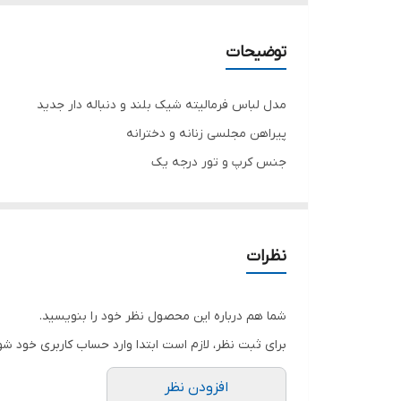
رنگ تور
توضیحات
مدل لباس فرمالیته شیک بلند و دنباله دار جدید
پیراهن مجلسی زنانه و دخترانه
جنس کرپ و تور درجه یک
جنس با کیفیت و تضمینی🎀
تنخور شیک
برای خرید سایز های بالاتر ۵۲ تا ۶۰ از واتس اپ پیام دهید ۰۹۰۵۳۷۷۴۹۵۷
نظرات
.
.
شما هم درباره این محصول نظر خود را بنویسید.
.
برای ثبت نظر، لازم است ابتدا وارد حساب کاربری خود شو
دوستان عزیز در هنگام انتخاب مدل دقت کنید مشخصات ل
افزودن نظر