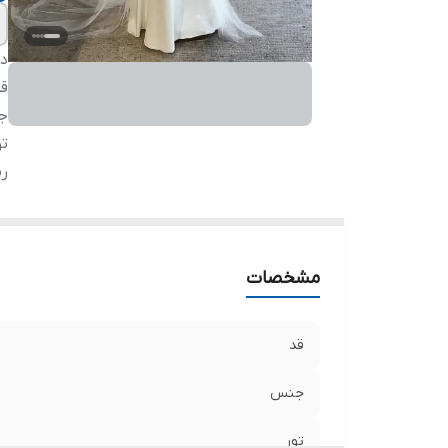
دس
ق
ج
تو
رن
مشخصات
قد
جنس
تور