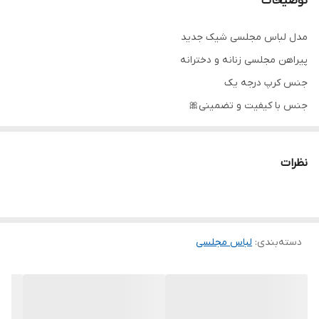
توضیحات
مدل لباس مجلسی شیک جدید
پیراهن مجلسی زنانه و دخترانه
جنس کرپ درجه یک
جنس با کیفیت و تضمینی🎀
تنخور شیک
برای خرید سایز های بالاتر ۵۲ تا ۶۰ از واتس اپ پیام دهید ۰۹۰۵۳۷۷۴۹۵۷
نظرات
.
.
.
دسته‌بندی
:
لباس مجلسی
دوستان عزیز در هنگام انتخاب مدل دقت کنید مشخصات لباس ها زیر
آنها درج شده است چون این سایت امکان مرجوع ندارد و فقط امکان
تعویض سایز دارد.