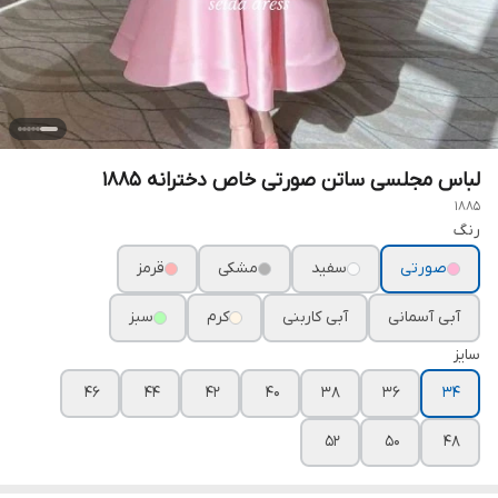
لباس مجلسی ساتن صورتی خاص دخترانه ۱۸۸۵
1885
رنگ
صورتی
سفید
مشکی
قرمز
آبی آسمانی
آبی کاربنی
کرم
سبز
سایز
۴۶
۴۴
۴۲
۴۰
۳۸
۳۶
۳۴
۵۲
۵۰
۴۸