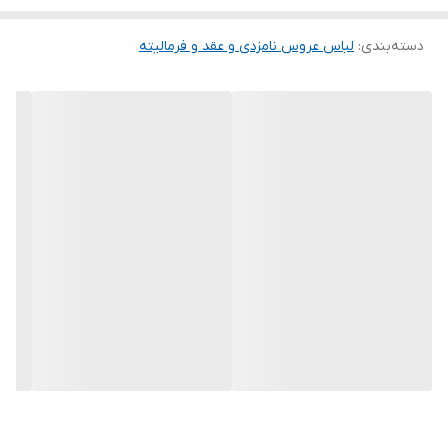
آنها درج شده است چون این سایت امکان مرجوع ندارد و فقط امکان
دسته‌بندی
:
تعویض سایز دارد.
لباس عروس نامزدی و عقد و فرمالیته