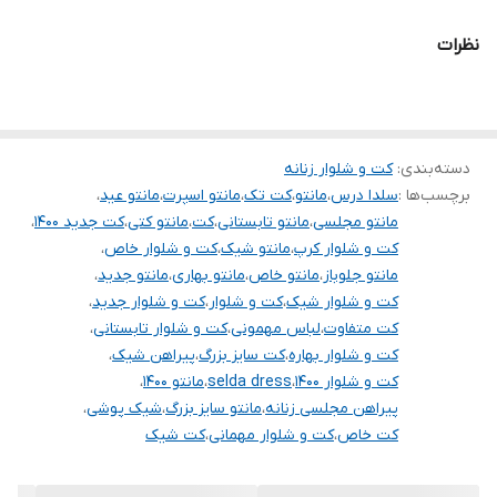
.
نظرات
.
توجه توجه : دوستان عزیز لطفا در هنگام انتخاب مدل دقت فرمائید همه
مشخصات کارها زیر آن قید شده لطفا موقع انتخاب دقت کنید چون این
دسته‌بندی
:
کت و شلوار زنانه
سایت امکان مرجوع یا تعویض مدل ندارد فقط تعویض سایز داریم
برچسب‌ها :
سلدا درس
،
مانتو
،
کت تک
،
مانتو اسپرت
،
مانتو عید
،
مانتو مجلسی
،
مانتو تابستانی
،
کت
،
مانتو کتی
،
کت جدید ۱۴۰۰
،
کت و شلوار کرپ
،
مانتو شیک
،
کت و شلوار خاص
،
مانتو جلوباز
،
مانتو خاص
،
مانتو بهاری
،
مانتو جدید
،
کت و شلوار شیک
،
کت و شلوار
،
کت و شلوار جدید
،
کت متفاوت
،
لباس مهمونی
،
کت و شلوار تابستانی
،
کت و شلوار بهاره
،
کت سایز بزرگ
،
پیراهن شیک
،
کت و شلوار ۱۴۰۰
،
selda dress
،
مانتو ۱۴۰۰
،
پیراهن مجلسی زنانه
،
مانتو سایز بزرگ
،
شیک پوشی
،
کت خاص
،
کت و شلوار مهمانی
،
کت شیک