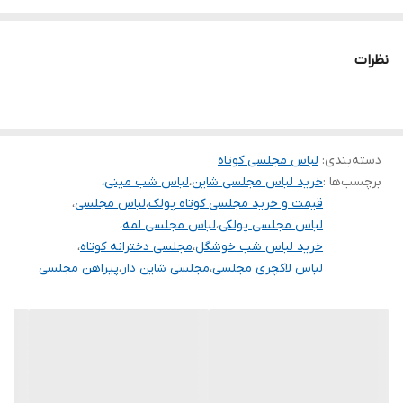
تنخور شیک
برای خرید سایز های بالاتر ۵۲ تا ۶۰ از واتس اپ پیام دهید ۰۹۰۵۳۷۷۴۹۵۷
نظرات
.
.
.
دسته‌بندی
:
لباس مجلسی کوتاه
دوستان عزیز در هنگام انتخاب مدل دقت کنید مشخصات لباس ها زیر
برچسب‌ها :
خرید لباس مجلسی شاین
،
لباس شب مینی
،
آنها درج شده است چون این سایت امکان مرجوع ندارد و فقط امکان
قیمت و خرید مجلسی کوتاه پولک
،
لباس مجلسی
،
تعویض سایز دارد.
لباس مجلسی پولکی
،
لباس مجلسی لمه
،
خرید لباس شب خوشگل
،
مجلسی دخترانه کوتاه
،
لباس لاکچری مجلسی
،
مجلسی شاین دار
،
پیراهن مجلسی