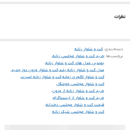
تنخور شیک
برای خرید سایز های بالاتر ۵۲ تا ۶۰ از واتس اپ پیام دهید ۰۹۰۵۳۷۷۴۹۵۷
نظرات
.
.
.
دسته‌بندی
:
کت و شلوار زنانه
دوستان عزیز در هنگام انتخاب مدل دقت کنید مشخصات لباس ها زیر
برچسب‌ها :
خرید کت و شلوار مجلسی زنانه
،
آنها درج شده است چون این سایت امکان مرجوع ندارد و فقط امکان
بهتدین مدل های کت و شلوار زنانه
،
تعویض سایز دارد.
مدل کت و شلوار زنانه بلند
،
کت و شلوار مزون دوز جدید
،
کت و شلوار لاکچری زمانه
،
کت و شلوار زنانه اسپرت
،
کت و شلوار مجلسی خوشگل
،
خرید کت و شلوار زنانه از مزون
،
خرید کت و شلوار از اینستاگرام
،
قیمت کت و شلوار مجلسی دخترانه
،
کت و شلوار مجلسی شیک زنانه